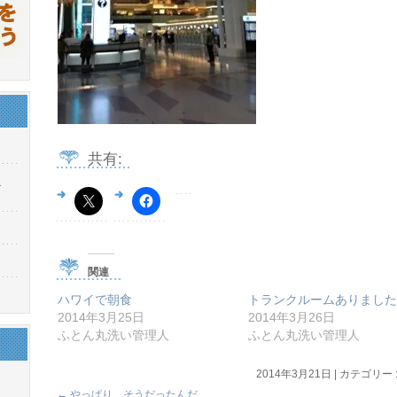
共有:
東
関連
ハワイで朝食
トランクルームありました
2014年3月25日
2014年3月26日
ふとん丸洗い管理人
ふとん丸洗い管理人
2014年3月21日
|
カテゴリー 
←
やっぱり、そうだったんだ