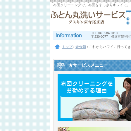
布団クリーニングで、布団をすっきりキレイに。
TEL.
045-584-0110
〒230-0077 横浜市鶴見区東
トップ
›
未分類
›
これからハワイに行ってき
★サービスメニュー