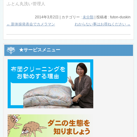
ふとん丸洗い管理人
2014年3月2日
|
カテゴリー :
未分類
|
投稿者 : futon-duskin
←
新体操発表会でカメラマン
わからない事はお尋ねください
→
★サービスメニュー