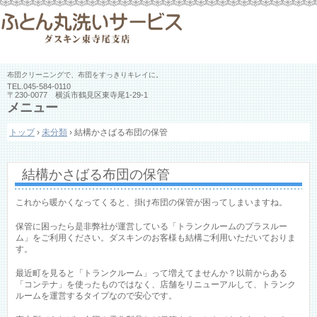
布団クリーニングで、布団をすっきりキレイに。
TEL.
045-584-0110
〒230-0077 横浜市鶴見区東寺尾1-29-1
メニュー
コ
トップ
›
未分類
›
結構かさばる布団の保管
ン
テ
ン
ツ
結構かさばる布団の保管
へ
ス
これから暖かくなってくると、掛け布団の保管が困ってしまいますね。
キ
ッ
保管に困ったら是非弊社が運営している「トランクルームのプラスルー
プ
ム」をご利用ください。ダスキンのお客様も結構ご利用いただいておりま
す。
最近町を見ると「トランクルーム」って増えてませんか？以前からある
「コンテナ」を使ったものではなく、店舗をリニューアルして、トランク
ルームを運営するタイプなので安心です。