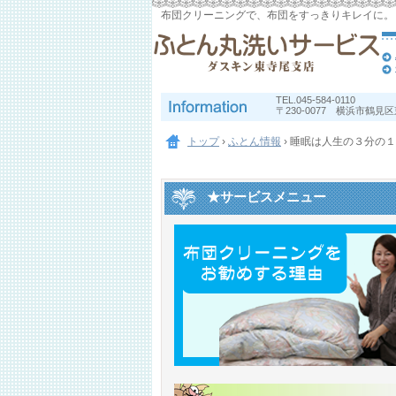
布団クリーニングで、布団をすっきりキレイに。
TEL.
045-584-0110
〒230-0077 横浜市鶴見区東
トップ
›
ふとん情報
›
睡眠は人生の３分の１
★サービスメニュー