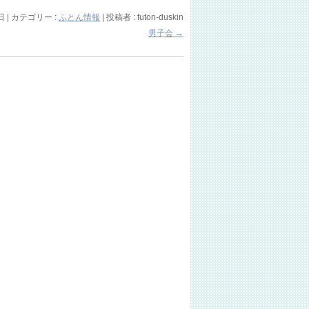
日
|
カテゴリー :
ふとん情報
|
投稿者 : futon-duskin
男子会
→