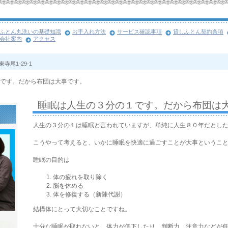
ふとん丸洗いの基礎知識
お手入れ方法
サービス確認事項
貸しふとん契約条項
会社案内
アクセス
寺尾1-29-1
です。だから布団は大事です。
睡眠は人生の３分の１です。だから布団は
人生の３分の１は睡眠と言われていますが、単純に人生８０年だとし
こうやって考えると、いかに睡眠を快適に過ごすことが大事というこ
睡眠の目的は
体の疲れを取り除く
脳を休める
体を修復する（新陳代謝）
結構体にとって大切なことですね。
十分な睡眠が取れないと、体力が低下したり、判断力、注意力などが