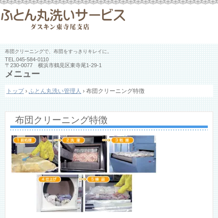
布団クリーニングで、布団をすっきりキレイに。
TEL.
045-584-0110
〒230-0077 横浜市鶴見区東寺尾1-29-1
メニュー
コ
トップ
›
ふとん丸洗い管理人
›
布団クリーニング特徴
ン
テ
ン
ツ
布団クリーニング特徴
へ
ス
キ
ッ
プ