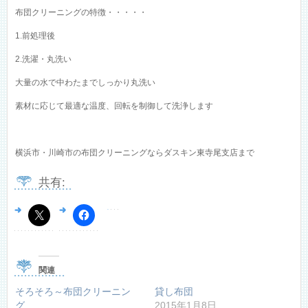
布団クリーニングの特徴・・・・・
1.前処理後
2.洗濯・丸洗い
大量の水で中わたまでしっかり丸洗い
素材に応じて最適な温度、回転を制御して洗浄します
横浜市・川崎市の布団クリーニングならダスキン東寺尾支店まで
共有:
関連
そろそろ～布団クリーニン
貸し布団
グ
2015年1月8日