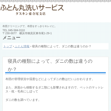
布団クリーニングで、布団をすっきりキレイに。
TEL.
045-584-0110
〒230-0077 横浜市鶴見区東寺尾1-29-1
メニュー
コ
トップ
›
ふとん情報
›
寝具の種類によって、ダニの数は違うのか？
ン
テ
ン
ツ
寝具の種類によって、ダニの数は違うの
へ
ス
か？
キ
ッ
布団の管理状況や湿度などによってダニの数はだいぶかわります。
プ
また、床面から移動するダニ類にも影響されますので、ベットのマットレ
ス・枕・毛布にしぼって
ダニの数を調べています。