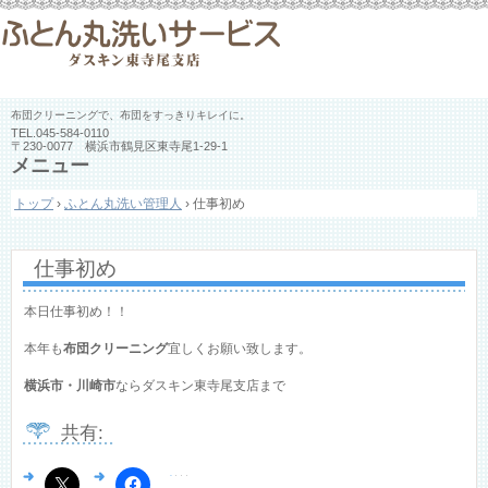
布団クリーニングで、布団をすっきりキレイに。
TEL.
045-584-0110
〒230-0077 横浜市鶴見区東寺尾1-29-1
メニュー
コ
トップ
›
ふとん丸洗い管理人
›
仕事初め
ン
テ
ン
ツ
仕事初め
へ
ス
本日仕事初め！！
キ
ッ
本年も
布団クリーニング
宜しくお願い致します。
プ
横浜市・川崎市
ならダスキン東寺尾支店まで
共有: