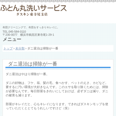
布団クリーニングで、布団をすっきりキレイに。
TEL.
045-584-0110
〒230-0077 横浜市鶴見区東寺尾1-29-1
メニュー
コ
トップ
›
未分類
›
ダニ退治は掃除が一番
ン
テ
ン
ツ
ダニ退治は掃除が一番
へ
ス
ダニ退治はやはり掃除が一番。
キ
ッ
ダニの好物は、フケ、垢、髪の毛、食べかす、ペットのえさ、カビなど。
プ
要するに汚い環境が大好きなんです。このエサを取り除くためには、掃除
が必要なんです。毎日部屋をきれいにしておけば、必ずダニは減り、ダニ
の被害も減ります。
部屋がキレイだと、心もキレイになります。できればダスキンモップを使
っていただくととてもうれしいですけど（笑）