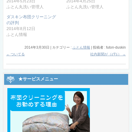
2014年5月23日
2014年4月25日
ふとん丸洗い管理人
ふとん丸洗い管理人
ダスキン布団クリーニング
の評判
2014年8月12日
ふとん情報
2014年3月30日
|
カテゴリー :
ふとん情報
|
投稿者 : futon-duskin
←
ついてる
社内新聞が（≧∇≦）
→
★サービスメニュー