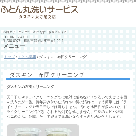
布団クリーニングで、布団をすっきりキレイに。
TEL.
045-584-0110
〒230-0077 横浜市鶴見区東寺尾1-29-1
メニュー
コ
トップ
›
ふとん情報
›
ダスキン 布団クリーニング
ン
テ
ン
ツ
ダスキン 布団クリーニング
へ
ス
ダスキンの布団クリーニング
キ
ッ
天日干しやドライクリーニングでは絶対に落ちない！水洗いで丸ごと布団
プ
を洗うのが一番。長年染み付いた汚れや中綿の汚れは、そう簡単にはドラ
イクリーニングや天日干しでは落ちません。汚れが水溶性が多いので、ド
ライクリーニングに使用される溶剤では落ちません。中綿のカビや雑菌、
ダニのふん、死骸。そして卵まで丸洗いならすっきり洗い落とします。