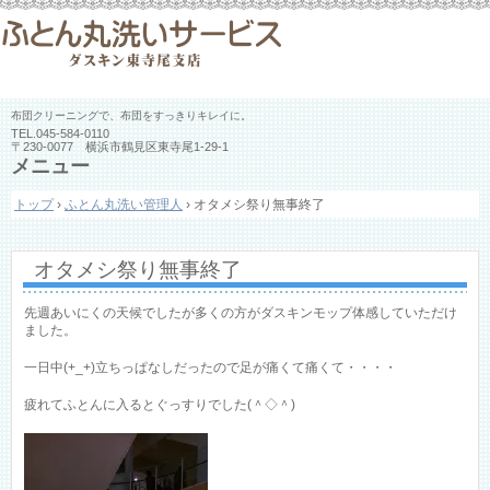
布団クリーニングで、布団をすっきりキレイに。
TEL.
045-584-0110
〒230-0077 横浜市鶴見区東寺尾1-29-1
メニュー
コ
トップ
›
ふとん丸洗い管理人
›
オタメシ祭り無事終了
ン
テ
ン
ツ
オタメシ祭り無事終了
へ
ス
先週あいにくの天候でしたが多くの方がダスキンモップ体感していただけ
キ
ました。
ッ
プ
一日中(+_+)立ちっぱなしだったので足が痛くて痛くて・・・・
疲れてふとんに入るとぐっすりでした(＾◇＾)