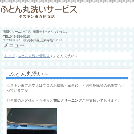
布団クリーニングで、布団をすっきりキレイに。
TEL.
045-584-0110
〒230-0077 横浜市鶴見区東寺尾1-29-1
メニュー
コ
トップ
›
ふとん丸洗い管理人
›
ふとん丸洗い～
ン
テ
ン
ツ
ふとん丸洗い～
へ
ス
ダスキン東寺尾支店はプロのお掃除・家事代行・害虫駆除等の他事業も行
キ
っていますが
ッ
プ
他事業のお客様からも段々と
布団クリーニング
ご注文頂いております。