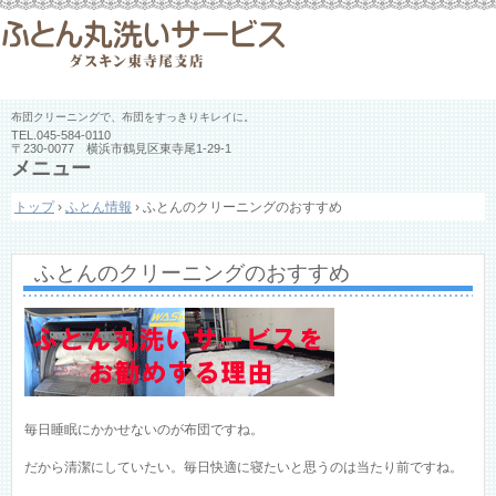
布団クリーニングで、布団をすっきりキレイに。
TEL.
045-584-0110
〒230-0077 横浜市鶴見区東寺尾1-29-1
メニュー
コ
トップ
›
ふとん情報
›
ふとんのクリーニングのおすすめ
ン
テ
ン
ツ
ふとんのクリーニングのおすすめ
へ
ス
キ
ッ
プ
毎日睡眠にかかせないのが布団ですね。
だから清潔にしていたい。毎日快適に寝たいと思うのは当たり前ですね。