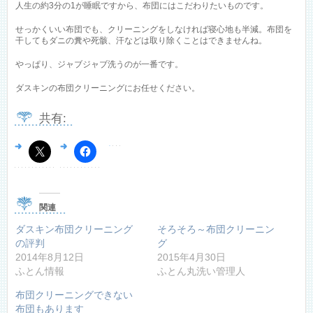
人生の約3分の1が睡眠ですから、布団にはこだわりたいものです。
せっかくいい布団でも、クリーニングをしなければ寝心地も半減。布団を
干してもダニの糞や死骸、汗などは取り除くことはできませんね。
やっぱり、ジャブジャブ洗うのが一番です。
ダスキンの布団クリーニングにお任せください。
共有:
関連
ダスキン布団クリーニング
そろそろ～布団クリーニン
の評判
グ
2014年8月12日
2015年4月30日
ふとん情報
ふとん丸洗い管理人
布団クリーニングできない
布団もあります