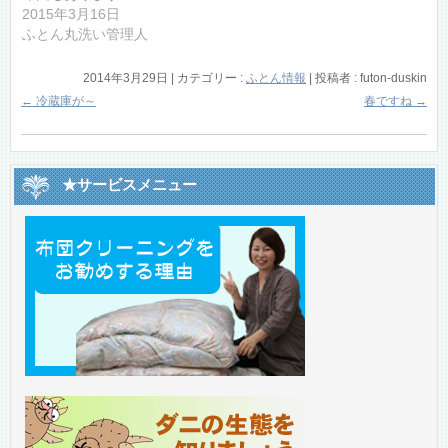
2015年3月16日
ふとん丸洗い管理人
2014年3月29日
|
カテゴリー :
ふとん情報
|
投稿者 : futon-duskin
←
冷蔵庫が～
春ですね
→
★サービスメニュー