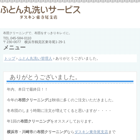
布団クリーニングで、布団をすっきりキレイに。
TEL.
045-584-0110
〒230-0077 横浜市鶴見区東寺尾1-29-1
メニュー
コ
トップ
›
ふとん丸洗い管理人
›
ありがとうございました。
ン
テ
ン
ツ
ありがとうございました。
へ
ス
年内、本日で最終日！！
キ
ッ
今年の
布団クリーニング
は秋頃に多くのご注文いただきました。
プ
冬布団のしまう時期に注文が増えてくると思いますが・・・・
年1回の
布団クリーニング
をオススメしております。
横浜市・川崎市
の
布団クリーニング
なら
ダスキン東寺尾支店
まで